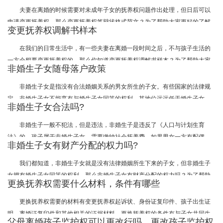
律师需要多少钱？为了帮助大家更好的了解相关法律知识，武汉律师事务所小
夫妻在离婚的时候需要对未成年子女的抚养权问题作出处理，但日后可以
编整理了相关的内容，我们一起来了解一下吧。
申请变更抚养权。那么变更抚养权答辩状格式范文？为了帮助大家更好的了解
变更抚养权调解书样本
相关法律知识，武汉律师事务所小编整理了相关的内容，我们一起来了解一下
吧，希望对大家有多帮助。
在我们的日常生活中，有一些夫妻在离婚一段时间之后，不与孩子生活的
一方会想要变更抚养权的，那么你知道变更抚养权调解书样本？为了帮助大家
非婚生子女随母落户政策
更好的了解相关法律知识，武汉律师事务所小编整理了相关的内容，我们一起
来了解一下吧。
非婚生子女是指没有合法婚姻关系的男女所生的子女。有些国家的法律规
定，非婚生子女不能享有与婚生子女同等的权利，其地位远远低于婚生子女。
非婚生子女合法吗?
那么，你知道非婚生子女随母落户政策是什么吗？接下来就让武汉律师事务所
小编为您解答一下非婚生子女随母落户政策及其相关内容吧，希望对您有所帮
非婚生子一般不犯法，但是违法，非婚生子是违反了《人口与计划生育
助。
法》的，孩子属于非婚生子女，需要缴纳社会抚养费。如果男女一方有配偶
非婚生子女有财产分配的权力吗?
的，还构成重婚罪。以下就让武汉律师事务所小编为大家带来非婚生子女合法
吗的相关内容，一起来了解一下吧。
我们都知道，非婚生子女就是没有法律婚姻所生下来的子女，但非婚生子
女拥有婚生子女同等的权利，那么非婚生子女有财产分配的权力吗？为了帮助
更换抚养权需要什么材料，条件有哪些
大家更好的了解相关法律知识，武汉律师事务所小编整理了相关的内容，我们
一起来了解一下吧。
更换抚养权需要的材料有变更抚养权起诉状、身份证复印件、孩子出生证
明、离婚证复印件和其他相关的证据材料。更换抚养权的条件有与子女共同生
父母离婚孩子监护权可以更改行吗，更改孩子监护权