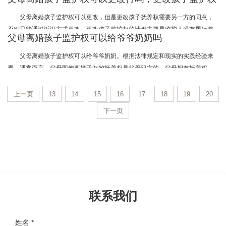
活的一方因患严重疾病或者因伤残无力继续抚养子女和已满八周岁的子女，愿
的情形有哪些
随另一方生活，该方又有抚养能力等。
父母离婚孩子监护权可以更改，但是更改孩子抚养权需要另一方的同意，
否则只能通过诉讼方式更改。更改孩子监护权的情形主要是监护人没有履行监
父母离婚孩子监护权可以给爷爷奶奶吗
护职责，导致被监护人权利、身体心理收到损害。
父母离婚孩子监护权可以给爷爷奶奶。根据法律规定和现实的实践经验来
看，通常而言，父母即使离婚子女的抚养权是父母双方的，父母拥有抚养权，
祖父母或外祖父母有权协助抚养，只有特殊情况下，才有直接抚养权。
上一页
13
14
15
16
17
18
19
20
下一页
联系我们
姓名 *