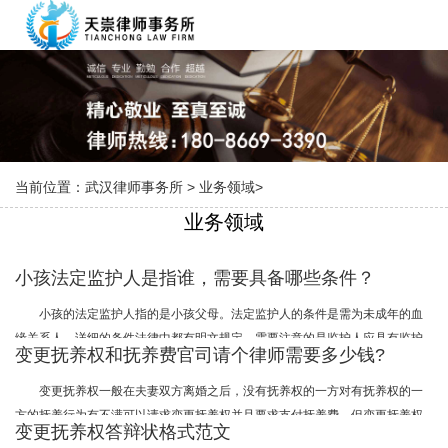
当前位置：
武汉律师事务所
>
业务领域
>
业务领域
小孩法定监护人是指谁，需要具备哪些条件？
小孩的法定监护人指的是小孩父母。法定监护人的条件是需为未成年的血
缘关系人，详细的条件法律中都有明文规定。需要注意的是监护人应具有监护
变更抚养权和抚养费官司请个律师需要多少钱?
能力，符合法定资格，并克尽监护职责，否则要承担相应的法律责任。
变更抚养权一般在夫妻双方离婚之后，没有抚养权的一方对有抚养权的一
方的抚养行为有不满可以请求变更抚养权并且要求支付抚养费。但变更抚养权
变更抚养权答辩状格式范文
和要求抚养费请律师需要支付一定的费用。那么变更抚养权和抚养费官司请个