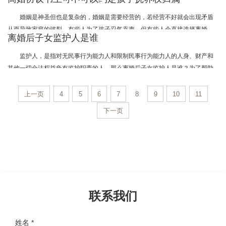
谁？为了帮助大家更好的了解相关法律知识，武汉律师事务所小编整理了相关
的内容，我们一起来了解一下吧。
婚姻是神圣但也是复杂的，婚姻是需要经营的，若经营不好就会出现矛盾
从而导致家庭的破裂。有些人为了孩子忍气吞声，但有些人会直接选择离婚。
离婚后子女监护人是谁
可是离婚不只是双方当事人会受伤，子女也会，他们的受到的伤害远比想象的
要大。以下就让武汉律师事务所小编为大家带来离婚协议书上可不可以约定孩
监护人，是指对无民事行为能力人和限制民事行为能力人的人身、财产和
子抚养权归属的相关内容，一起来看看吧。
其他一切合法权益负有监护职责的人。那么离婚后子女监护人是谁？为了帮助
大家更好的了解相关法律知识，武汉律师事务所小编整理了相关的内容，我们
一起来了解一下吧。
上一页
4
5
6
7
8
9
10
11
下一页
联系我们
姓名 *