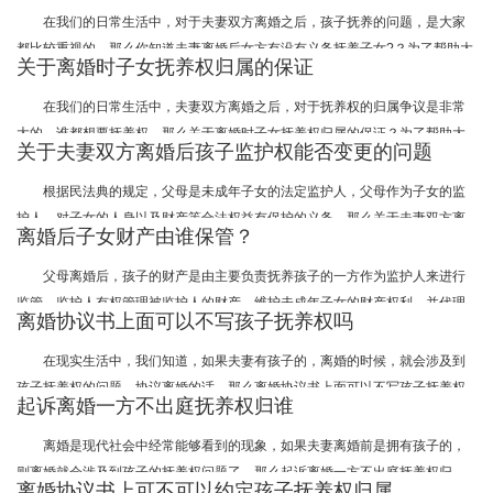
解一下吧。
在我们的日常生活中，对于夫妻双方离婚之后，孩子抚养的问题，是大家
都比较重视的，那么你知道夫妻离婚后女方有没有义务抚养子女?？为了帮助大
关于离婚时子女抚养权归属的保证
家更好的了解相关法律知识，武汉律师事务所小编整理了相关的内容，我们一
起来了解一下吧。
在我们的日常生活中，夫妻双方离婚之后，对于抚养权的归属争议是非常
大的，谁都想要抚养权，那么关于离婚时子女抚养权归属的保证？为了帮助大
关于夫妻双方离婚后孩子监护权能否变更的问题
家更好的了解相关法律知识，武汉律师事务所小编整理了相关的内容，我们一
起来了解一下吧。
根据民法典的规定，父母是未成年子女的法定监护人，父母作为子女的监
护人，对子女的人身以及财产等合法权益有保护的义务。那么关于夫妻双方离
离婚后子女财产由谁保管？
婚后孩子监护权能否变更的问题？为了帮助大家更好的了解相关法律知识，武
汉律师事务所小编整理了相关的内容，我们一起来了解一下吧。
父母离婚后，孩子的财产是由主要负责抚养孩子的一方作为监护人来进行
监管。监护人有权管理被监护人的财产，维护未成年子女的财产权利，并代理
离婚协议书上面可以不写孩子抚养权吗
被监护人进行民事活动，但不得随意处分未成年子女的财产，损害被监护人的
合法财产权益。那离婚后子女财产由谁保管？以下由武汉律师事务所小编为您
在现实生活中，我们知道，如果夫妻有孩子的，离婚的时候，就会涉及到
一一解答，希望对您有所帮助。
孩子抚养权的问题，协议离婚的话，那么离婚协议书上面可以不写孩子抚养权
起诉离婚一方不出庭抚养权归谁
吗？为了帮助大家更好的了解相关法律知识，武汉律师事务所小编整理了相关
的内容，我们一起来了解一下吧。
离婚是现代社会中经常能够看到的现象，如果夫妻离婚前是拥有孩子的，
则离婚就会涉及到孩子的抚养权问题了，那么起诉离婚一方不出庭抚养权归
离婚协议书上可不可以约定孩子抚养权归属