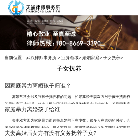
当前位置：
武汉律师事务所
>
业务领域
>
婚姻家庭
>
子女抚养
>
子女抚养
因家庭暴力离婚孩子归谁？
离婚常常会涉及到孩子抚养权的问题，如果离婚夫妻双方对于孩子抚养权
问题协商不成的话，将由人民法院视双方的具体情况来进行判决。若是因家庭
家庭暴力离婚孩子给谁
暴力离婚的话，孩子极大可能会判给没有家庭暴力行为的一方。那么您知道因
家庭暴力离婚孩子归谁？？武汉律师事务所小编为大家整理了相关的法律知
夫妻双方因为家庭暴力而选择离婚的不在少数，很多人在离婚的时候，会
识，下面一起来看看吧，相信会对您有所帮助。
因为孩子的抚养权产生纠纷，那么家庭暴力离婚孩子给谁？为了帮助大家更好
夫妻离婚后女方有没有义务抚养子女?
的了解相关法律知识，武汉律师事务所小编整理了相关的内容，我们一起来了