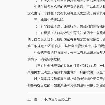
（二）生父生母应当承担其非婚生子女的全部生
生父生母各自承担的抚养费的数额，可以由双方
父或生母，非婚生子女有权起诉至人民法院，要求其
三、非婚生子违法吗
（一）非婚生子属于违法行为。要受到罚款等法
（二）根据《人口与计划生育法》第四十一条规
的，自欠缴之日起，按照国家有关规定加收滞纳金；
第三条规定：“不符合人口与计划生育法第十八条的
社会抚养费的征收标准，分别以当地城镇居民年
的情节，确定征收数额。
（三）社会抚养费的具体的征收标准为：多生一
未婚男女已满法定婚龄非婚生育第一胎的按照一倍至
以上就是武汉律师事务所小编为您详细介绍关于
都是有抚养权的，如果您还有其他的法律问题，欢迎
上一篇：
不抚养父母会怎么样