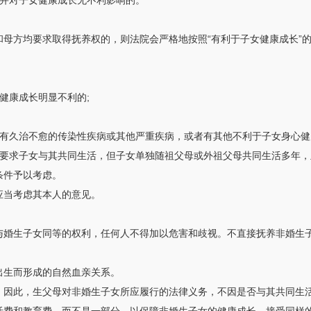
，并对子女健康成长无不利影响的。
母方均要求取得抚养权的，则法院会严格地按照“有利于子女健康成长”
健康成长明显不利的;
患有久治不愈的传染性疾病或其他严重疾病，或者有其他不利于子女身心
均要求子女与其共同生活，但子女单独随祖父母或外祖父母共同生活多年
条件予以考虑。
应当考虑其本人的意见。
与婚生子女同等的权利，任何人不得加以危害和歧视。不直接抚养非婚生
出生而形成的自然血亲关系。
。因此，生父母对非婚生子女所应履行的法律义务，不因是否与其共同生