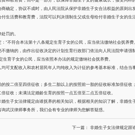
活费和教育费，而不是一部分，以保障非婚生子女的健康成长，接受同样
协商确定，协议不成时，由人民法院从保护非婚生子女合法权益的原则出
给付生活费和教育费，法院可以判决强制生父或生母给付非婚生子女的生
律处罚的。
定：“不符合本法第十八条规定生育子女的公民，应当依法缴纳社会抚养费
仍不缴纳的，由作出征收决定的计划生育行政部门依法向人民法院申请强制
规定生育子女的公民，应当依照本办法的规定缴纳社会抚养费。
人均可支配收入和农村居民年人均纯收入为计征的参考基本标准，结合当
胎的按二倍至四倍征收；多生二胎以上的按照前一胎的征收标准加倍征收
二倍征收；未满法定婚龄生育的按照一点五倍至二点五倍征收。
非婚生子女法律规定由谁抚养的相关知识，根据相关的知识了解，非婚生
咨询武汉律师事务所，我们会有专业的律师为您解答疑惑。
下一篇：
非婚生子女法律规定跟