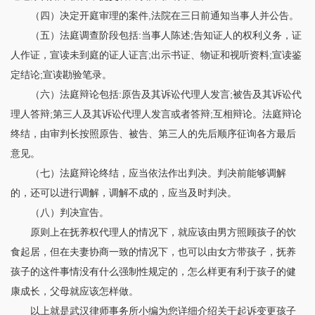
（四）决定开庭审理的案件,法院在三日前通知当事人并公告。
（五）法庭调查阶段包括:当事人陈述;告知证人的权利义务，证
人作证，宣读未到庭的证人证言;出示书证、物证和视听资料;宣读鉴
定结论;宣读勘验笔录。
（六）法庭辩论包括:原告及其诉讼代理人发言;被告及其诉讼代
理人答辩;第三人及其诉讼代理人发言或者答辩;互相辩论。法庭辩论
终结，由审判长按照原告、被告、第三人的先后顺序征询各方最后
意见。
（七）法庭辩论终结，应当依法作出判决。判决前能够调解
的，还可以进行调解，调解不成的，应当及时判决。
（八）判决宣告。
原则上在抚养权代理人的情况下，就应该由男方照顾孩子的饮
食起居，但在夫妻协商一致的情况下，也可以由女方带孩子，抚养
孩子的这件事情没有什么强制性规定的，怎么样更有利于孩子的健
康成长，父母就应该怎样做。
以上就是武汉律师事务所小编为您详细介绍关于起诉变更孩子