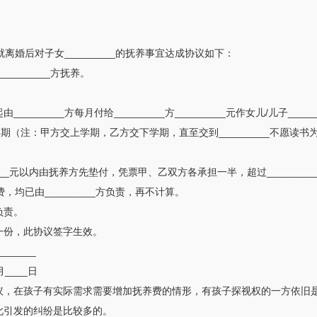
就离婚后对子女_________的抚养事宜达成协议如下：
_________方抚养。
__日起由_________方每月付给_________方_________元作女儿/儿子
一学期（注：甲方交上学期，乙方交下学期，直至交到_________不愿读书
______元以内由抚养方先垫付，凭票甲、乙双方各承担一半，超过_____
费，均已由_________方负责，再不计算。
负责。
一份，此协议签字生效。
_____
月____日
议，在孩子有实际需求需要增加抚养费的情形，有孩子探视权的一方依旧
此引发的纠纷是比较多的。