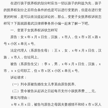
在进行孩子抚养权的划分时应当一切以孩子的利益为先，孩子
的抚养权划分之后符合条件的也是可以进行变更的，但是在进行变
更的时候，是可以依法提起诉讼的，那么，变更子女抚养权诉状怎
样写？下面就跟着武汉律师事务所小编一起来了解一下吧。
一、变更子女抚养权诉状怎样写
原告：女ｘ年ｘ月ｘ日生，汉族，ｘ市人，住ｘ市ｘ区ｘ路ｘ
号ｘ小区ｘ单元ｘ号。
法定代理人（系原告生母）：王ｘ，女，ｘ年ｘ月ｘ日生，汉
族，ｘ市人，住址同上。
被告（系原告生父）：李ｘ，男，ｘ年ｘ月ｘ日生，汉族，ｘ
市，ｘｘ公司职工，住ｘ市ｘ区ｘ小区ｘ单元ｘ号。
诉讼请求：
（一）判令原被告婚生女儿李某由原告抚养。
（二）责令被告从起诉之日起每月支付小孩抚养费＿＿元。
事实与理由：
ｘ年ｘ月ｘ日，被告与原告之母因夫妻感情不和经ｘ市ｘ区人