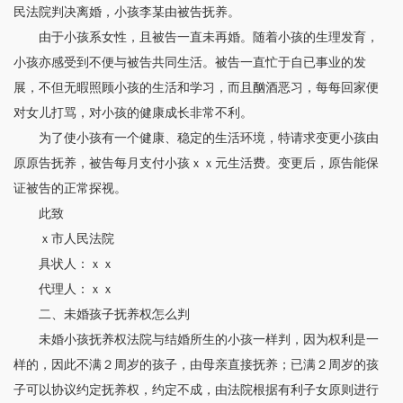
民法院判决离婚，小孩李某由被告抚养。
由于小孩系女性，且被告一直未再婚。随着小孩的生理发育，
小孩亦感受到不便与被告共同生活。被告一直忙于自已事业的发
展，不但无暇照顾小孩的生活和学习，而且酗酒恶习，每每回家便
对女儿打骂，对小孩的健康成长非常不利。
为了使小孩有一个健康、稳定的生活环境，特请求变更小孩由
原原告抚养，被告每月支付小孩ｘｘ元生活费。变更后，原告能保
证被告的正常探视。
此致
ｘ市人民法院
具状人：ｘｘ
代理人：ｘｘ
二、未婚孩子抚养权怎么判
未婚小孩抚养权法院与结婚所生的小孩一样判，因为权利是一
样的，因此不满２周岁的孩子，由母亲直接抚养；已满２周岁的孩
子可以协议约定抚养权，约定不成，由法院根据有利子女原则进行